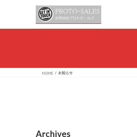
コ
ナ
ン
ビ
テ
ゲ
ン
ー
ツ
シ
へ
ョ
ス
ン
キ
に
ッ
移
プ
動
HOME
お知らせ
Archives